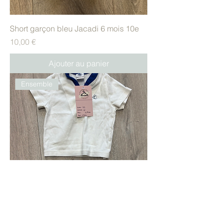
Short garçon bleu Jacadi 6 mois 10e
Prix
10,00 €
Ajouter au panier
Ensemble