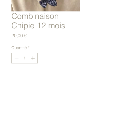
Combinaison
Chipie 12 mois
Prix
20,00 €
Quantité
*
Ajouter au panier
Combi pilote pieds et gants
amovibles