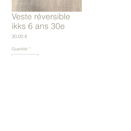
Veste réversible
ikks 6 ans 30e
Prix
30,00 €
Quantité
*
Ajouter au panier
© 2023 par La classe à l'école.